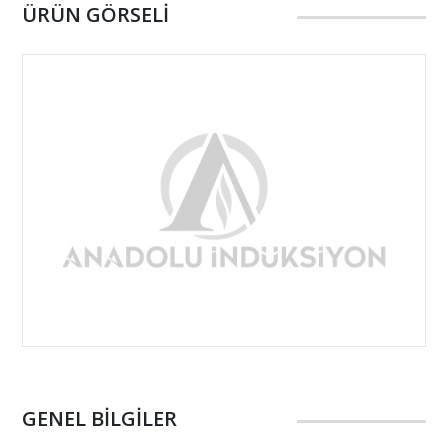
ÜRÜN GÖRSELİ
Taşlama
Karbon Emdirme
Kalite Kontrol Hizmeti
Isıl İşlem
İndüktör Yapımı
GENEL BİLGİLER