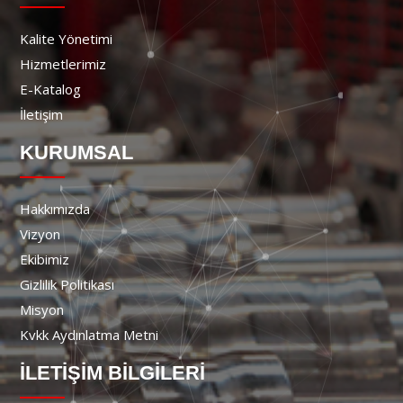
Kalite Yönetimi
Hizmetlerimiz
E-Katalog
İletişim
KURUMSAL
Hakkımızda
Vizyon
Ekibimiz
Gizlilik Politikası
Misyon
Kvkk Aydınlatma Metni
İLETİŞİM BİLGİLERİ