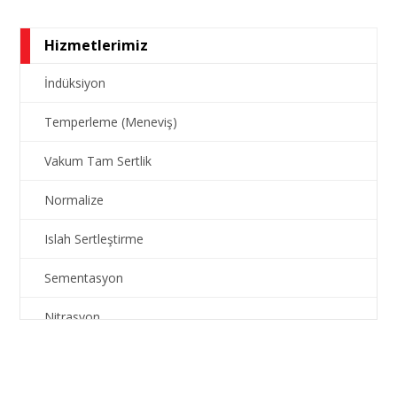
Hizmetlerimiz
İndüksiyon
Temperleme (Meneviş)
Vakum Tam Sertlik
Normalize
Islah Sertleştirme
Sementasyon
Nitrasyon
Doğrultma
Gerilim Giderme