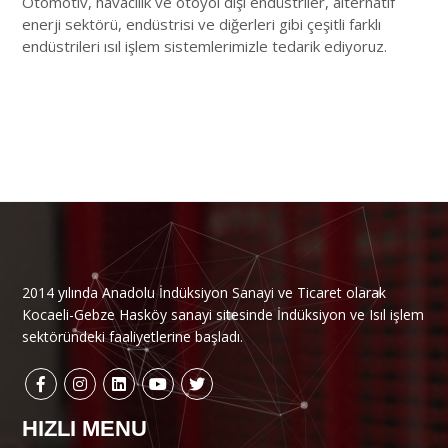
Otomotiv, havacılık ve otoyol dışı endüstriler, alternatif
enerji sektörü, endüstrisi ve diğerleri gibi çeşitli farklı
endüstrileri ısıl işlem sistemlerimizle tedarik ediyoruz.
2014 yılında Anadolu İndüksiyon Sanayi ve Ticaret olarak
Kocaeli-Gebze Hasköy sanayi sitesinde İndüksiyon ve Isıl işlem
sektöründeki faaliyetlerine başladı.
HIZLI MENU