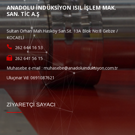
ANADOLU İNDÜKSİYON ISIL İŞLEM MAK.
SAN. TİC A.Ş
Sultan Orhan Mah.Hasköy San.Sit. 13A Blok No:8 Gebze /
KOCAELİ
262 644 16 53
262 641 56 15
Muhasebe e-mail :
muhasebe@anadoluinduksiyon.com.tr
Uluçınar Vd: 0691087621
ZIYARETÇI SAYACI