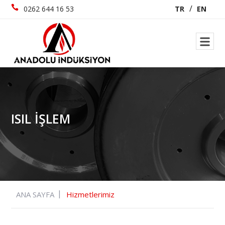
0262 644 16 53
TR
EN
ISIL İŞLEM
ANA SAYFA
Hizmetlerimiz