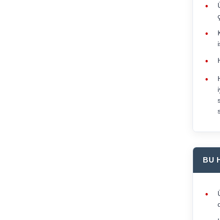
•
•
•
•
BU 
•