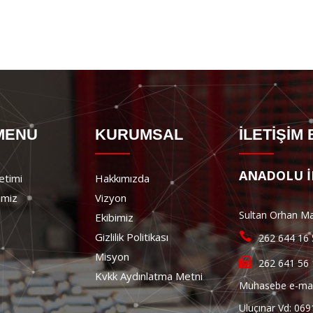
 MENU
KURUMSAL
İLETİŞİM 
ANADOLU İN
etimi
Hakkımızda
imiz
Vizyon
Sultan Orhan Ma
Ekibimiz
Gizlilik Politikası
262 644 16
Misyon
262 641 56
Kvkk Aydınlatma Metni
Muhasebe e-mail
Uluçınar Vd: 06