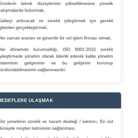
Ürünlerin teknik düzeylerinin yükseltilmesine yönelik
çalışmalarda bulunmak,
Kaliteyi arttıracak ve sürekli iyileştirmek için gerekli
işlemleri gerçekleştirmek,
Her zaman aranan ve güvenilir bir ısıl işlem firması olmak,
Her dönemde kurumsallığı, ISO 9001:2015 sürekli
iyileştirmede yönetim olarak liderlik ederek kalite yönetim
sisteminin gelişiminin ve bu gelişimin korunup
sürdürülebilmesinin sağlanmasıdır.
HEDEFLERE ULAŞMAK
Üst yönetimin sürekli ve kararlı desteği / katılımı, En üst
düzeyde müşteri tatmininin sağlanması,