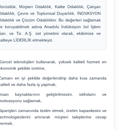
Dürüstlük, Müşteri Odaklılık, Kalite Odaklılık, Çalışan
Odaklılık, Çevre ve Toplumsal Duyarlılık, İNOVASYON
Odaklılık ve Çözüm Odaklılıktır. Bu değerleri sağlamak
ve koruyabilmek adına Anadolu İndüksiyon Isıl İşlem
San. ve Tic. A.Ş. üst yönetimi olarak, ekibimize ve
kaliteye LİDERLİK etmekteyiz.
Güncel teknolojileri kullanarak, yüksek kaliteli hizmeti en
ekonomik şekilde üretme,
Zamanı en iyi şekilde değerlendirip daha kısa zamanda
kaliteli ve daha fazla iş yapmak,
İnsan kaynaklarının geliştirilmesini, istihdamı ve
motivasyonu sağlamak,
Siparişleri zamanında teslim etmek, üretim kapasitesini ve
technologieslerini artırarak müşteri taleplerine cevap
vermek,