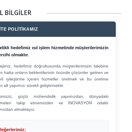
L BİLGİLER
İTE POLİTİKAMIZ
likli hedefimiz ısıl işlem hizmetinde müşterilerimizin
tercihi olmaktır.
tejimiz, hedefimiz doğrultusunda müşterilerimizin talebine
n hatta onların beklentilerinin önünde çözümler getiren ve
kli iyileştirme içeren hizmetler üretmek ve bu üretime
 alt yapımızı sürekli geliştirmektir.
ümüzü, güçlü mühendislik yapımızdan, dünyadaki
işmeleri takip etmemizden ve İNOVASYON odaklı
mızdan almaktayız.
Değerlerimiz;