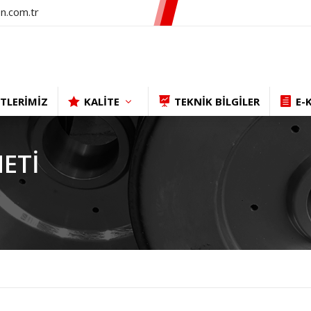
n.com.tr
TLERİMİZ
KALİTE
TEKNİK BİLGİLER
E-
ETI