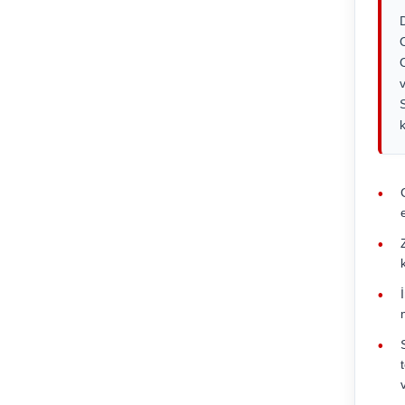
•
•
•
•