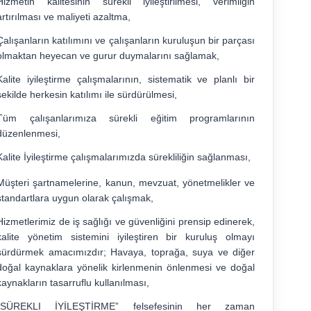
Hizmetin kalitesinin sürekli iyileştirilmesi, verimliğin
artırılması ve maliyeti azaltma,
Çalışanların katılımını ve çalışanların kuruluşun bir parçası
olmaktan heyecan ve gurur duymalarını sağlamak,
Kalite iyileştirme çalışmalarının, sistematik ve planlı bir
şekilde herkesin katılımı ile sürdürülmesi,
Tüm çalışanlarımıza sürekli eğitim programlarının
düzenlenmesi,
Kalite İyileştirme çalışmalarımızda sürekliliğin sağlanması,
Müşteri şartnamelerine, kanun, mevzuat, yönetmelikler ve
standartlara uygun olarak çalışmak,
Hizmetlerimiz de iş sağlığı ve güvenliğini prensip edinerek,
kalite yönetim sistemini iyileştiren bir kuruluş olmayı
sürdürmek amacımızdır; Havaya, toprağa, suya ve diğer
doğal kaynaklara yönelik kirlenmenin önlenmesi ve doğal
kaynakların tasarruflu kullanılması,
“SÜREKLI İYİLEŞTİRME” felsefesinin her zaman