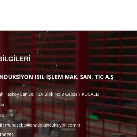
BİLGİLERİ
DÜKSİYON ISIL İŞLEM MAK. SAN. TİC A.Ş
h.Hasköy San.Sit. 13A Blok No:8 Gebze / KOCAELİ
 53
 15
 :
muhasebe@anadoluinduksiyon.com.tr
91087621