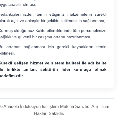
uygulanabilir olması,
Tedarikçilerimizden temin ettiğimiz malzemelerin sürekli
olarak açık ve anlaşılır bir şekilde iletilmesinin sağlanması,
Kurmuş olduğumuz Kalite etkinliklerinde tüm personelimize
sağlıklı ve güvenli bir çalışma ortamı hazırlanması,
Bu ortamın sağlanması için gerekli kaynakların temin
edilmesi,
Sürekli gelişen hizmet ve sistem kalitesi ile adı kalite
ile birlikte anılan, sektörün lider kuruluşu olmak
hedefimizdir.
6 Anadolu İndüksiyon Isıl İşlem Makina San.Tic. A.Ş. Tüm
Hakları Saklıdır.