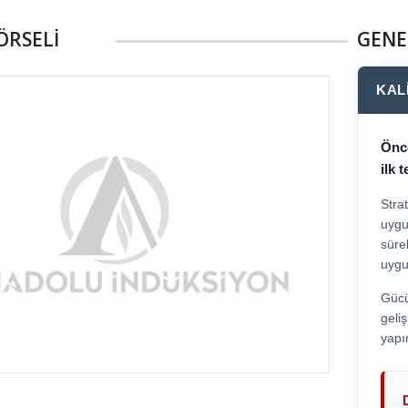
ÖRSELİ
GENE
KAL
Önce
ilk 
Stra
uygu
süre
uygun
Güc
gel
yapı