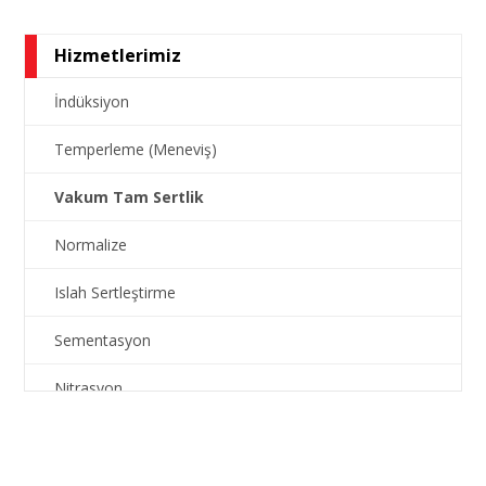
Hizmetlerimiz
İndüksiyon
Temperleme (Meneviş)
Vakum Tam Sertlik
Normalize
Islah Sertleştirme
Sementasyon
Nitrasyon
Doğrultma
Gerilim Giderme