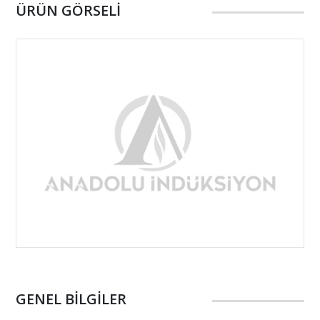
ÜRÜN GÖRSELİ
Taşlama
Karbon Emdirme
Kalite Kontrol Hizmeti
Isıl İşlem
İndüktör Yapımı
GENEL BİLGİLER