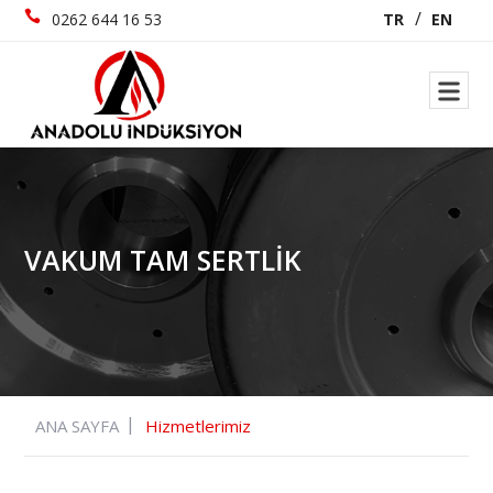
0262 644 16 53
TR
EN
VAKUM TAM SERTLIK
ANA SAYFA
Hizmetlerimiz