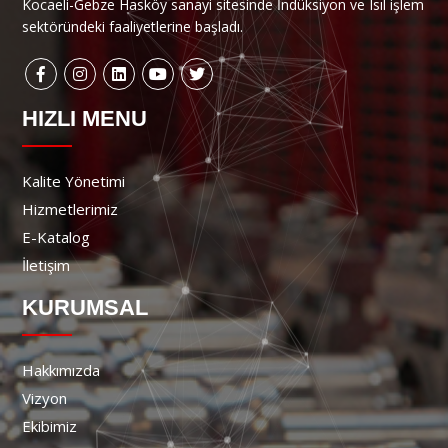
Kocaeli-Gebze Hasköy sanayi sitesinde İndüksiyon ve Isıl işlem
sektöründeki faaliyetlerine başladı.
HIZLI MENU
Kalite Yönetimi
Hizmetlerimiz
E-Katalog
İletişim
KURUMSAL
Hakkımızda
Vizyon
Ekibimiz