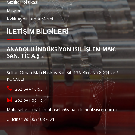
Gizlilik Politikası
Misyon
Kvkk Aydınlatma Metni
İLETİŞİM BİLGİLERİ
ANADOLU İNDÜKSİYON ISIL İŞLEM MAK.
SAN. TİC A.Ş
Sultan Orhan Mah.Hasköy San.Sit. 13A Blok No:8 Gebze /
KOCAELİ
262 644 16 53
262 641 56 15
Muhasebe e-mail :
muhasebe@anadoluinduksiyon.com.tr
Uluçınar Vd: 0691087621