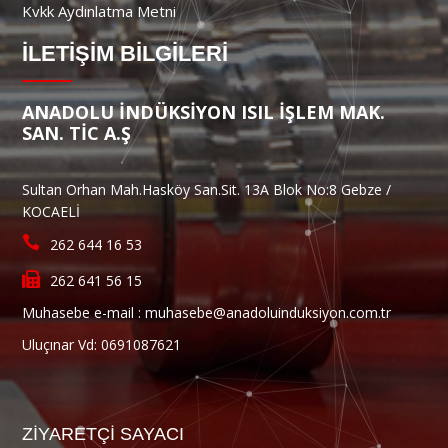
Kvkk Aydınlatma Metni
İLETİŞİM BİLGİLERİ
ANADOLU İNDÜKSİYON ISIL İŞLEM MAK.
SAN. TİC A.Ş
Sultan Orhan Mah.Hasköy San.Sit. 13A Blok No:8 Gebze /
KOCAELİ
262 644 16 53
262 641 56 15
Muhasebe e-mail :
muhasebe@anadoluinduksiyon.com.tr
Uluçınar Vd: 0691087621
ZIYARETÇI SAYACI