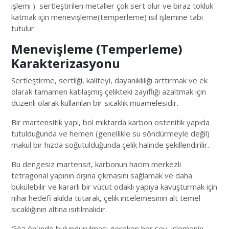
işlemi ) sertleştirilen metaller çok sert olur ve biraz tokluk
katmak için menevişleme(temperleme) ısıl işlemine tabi
tutulur.
Menevişleme (Temperleme)
Karakterizasyonu
Sertleştirme, sertliği, kaliteyi, dayanıklılığı arttırmak ve ek
olarak tamamen katılaşmış çelikteki zayıflığı azaltmak için
düzenli olarak kullanılan bir sıcaklık muamelesidir.
Bir martensitik yapı, bol miktarda karbon ostenitik yapıda
tutulduğunda ve hemen (genellikle su söndürmeyle değil)
makul bir hızda soğutulduğunda çelik halinde şekillendirilir.
Bu dengesiz martensit, karbonun hacim merkezli
tetragonal yapının dışına çıkmasını sağlamak ve daha
bükülebilir ve kararlı bir vücut odaklı yapıya kavuşturmak için
nihai hedefi akılda tutarak, çelik incelemesinin alt temel
sıcaklığının altına ısıtılmalıdır.
Göz önünde bulundurulması gereken her şey, işlemenin