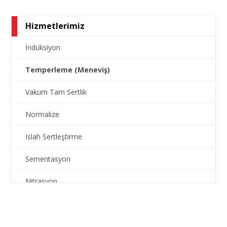
Hizmetlerimiz
İndüksiyon
Temperleme (Meneviş)
Vakum Tam Sertlik
Normalize
Islah Sertleştirme
Sementasyon
Nitrasyon
Doğrultma
Gerilim Giderme