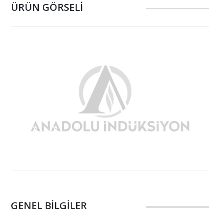
ÜRÜN GÖRSELİ
Taşlama
Karbon Emdirme
Kalite Kontrol Hizmeti
Isıl İşlem
İndüktör Yapımı
GENEL BİLGİLER