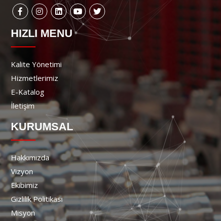
HIZLI MENU
Kalite Yönetimi
Hizmetlerimiz
E-Katalog
İletişim
KURUMSAL
Hakkımızda
Vizyon
Ekibimiz
Gizlilik Politikası
Misyon