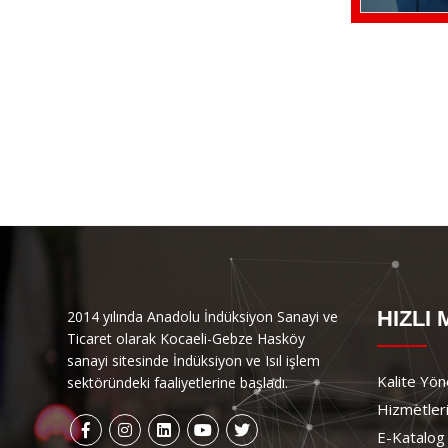
HIZLI
2014 yılında Anadolu İndüksiyon Sanayi ve
Ticaret olarak Kocaeli-Gebze Hasköy
sanayi sitesinde İndüksiyon ve Isıl işlem
Kalite Yön
sektöründeki faaliyetlerine başladı.
Hizmetler
E-Katalog