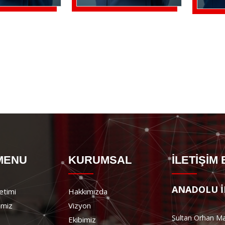
 MENU
KURUMSAL
İLETİŞİM 
ANADOLU İN
etimi
Hakkımızda
imiz
Vizyon
Sultan Orhan Ma
Ekibimiz